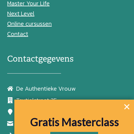
Master Your Life
Next Level
Online cursussen
Contact
Contactgegevens
De Authentieke Vrouw
Textielstraat 2E
7483 PB Haaksbergen
Gratis Masterclass
coaching@dianaarkeveld.nl